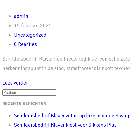
Bericht
admin
auteur:
Bericht
19 februari 2025
gepubliceerd
Berichtcategorie:
Uncategorized
op:
Bericht
0 Reacties
reacties:
Schildersbedrijf Klaver heeft recentelijk de iconische Zu
herkenningspunt in de stad, straalt weer als nooit tevore
Schildersbedrijf
Lees verder
Klaver
Druk
geeft
op
RECENTE BERICHTEN
de
escape
Schildersbedrijf Klaver zet in op luxe: compleet w
Zuidertoren
om
Schildersbedrijf Klaver kiest voor Sikkens Plus
in
het