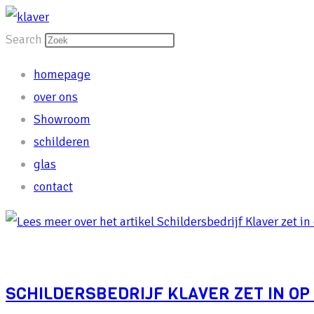
Ga
naar
Search
de
homepage
inhoud
over ons
Showroom
schilderen
glas
contact
SCHILDERSBEDRIJF KLAVER ZET IN O