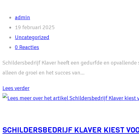
Bericht
admin
auteur:
Bericht
19 februari 2025
gepubliceerd
Berichtcategorie:
Uncategorized
op:
Bericht
0 Reacties
reacties:
Schildersbedrijf Klaver heeft een gedurfde en opvallende
alleen de groei en het succes van…
Schildersbedrijf
Lees verder
Klaver
zet
in
op
SCHILDERSBEDRIJF KLAVER KIEST VO
luxe: