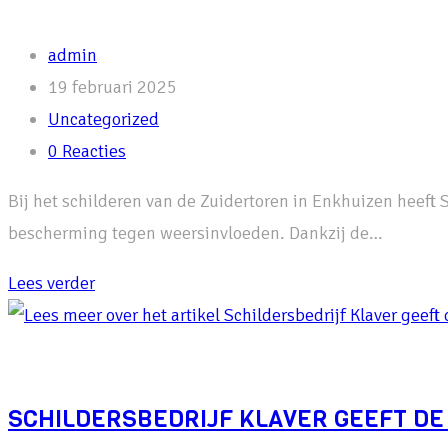
compleet
Bericht
admin
wagenpark
auteur:
Bericht
19 februari 2025
vernieuwd
gepubliceerd
Berichtcategorie:
Uncategorized
met
op:
Bericht
0 Reacties
Maserati
reacties:
Levante
Bij het schilderen van de Zuidertoren in Enkhuizen heeft
bescherming tegen weersinvloeden. Dankzij de…
Schildersbedrijf
Lees verder
Klaver
kiest
voor
Sikkens
SCHILDERSBEDRIJF KLAVER GEEFT DE 
Plus