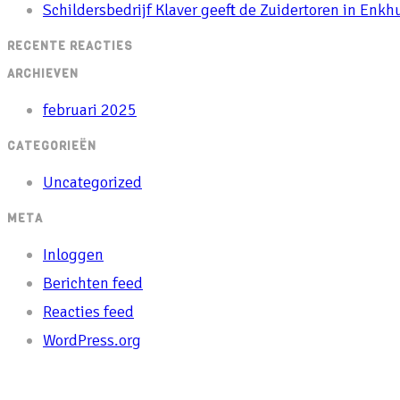
Schildersbedrijf Klaver geeft de Zuidertoren in Enkhu
Enkhuizen
zoekpaneel
RECENTE REACTIES
een
te
ARCHIEVEN
frisse
sluiten.
uitstraling
februari 2025
CATEGORIEËN
Uncategorized
META
Inloggen
Berichten feed
Reacties feed
WordPress.org